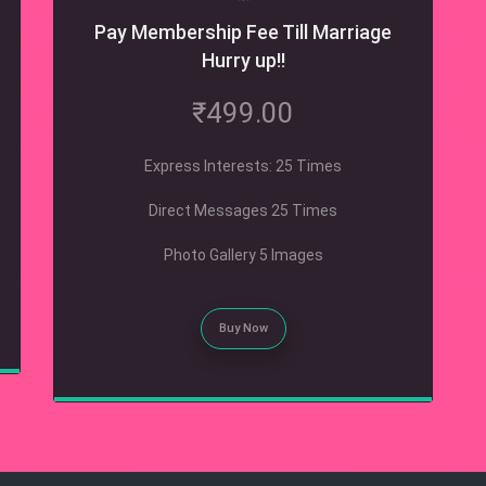
್ತು ಮಧುವಿಗೆ ಹೊಸ ಜೀವನ
Pay Membership Fee Till Marriage
ಸುವ ತವಕ. ಅದರಲ್ಲೂ ವಧು ಮಾತ್ರ
Hurry up!!
ನಿಂದ ಬೆಳೆದು ಬಂದ ಮನೆ, ತಂದೆ-ತಾಯಿ,
ಸೋದರಿಯನ್ನು ಬಿಟ್ಟು ಬಂದು, ಗಂಡನ
₹499.00
್ಲಿ ಹೊಸ ಜೀವನವನ್ನು ಆರಂಭಿಸುತ್ತಾಳೆ.
 ಮದುವೆಯಾಗುವ ಗಂಡು ತನ್ನ ಮನೆ
Express Interests: 25 Times
ನು ತುಂಬುವ ಒಡತಿಯ ಬಗ್ಗೆ ಸಾಕಷ್ಟು
ಾಣುತ್ತಾನೆ.
Direct Messages 25 Times
Photo Gallery 5 Images
Buy Now