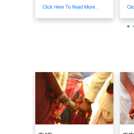
More...
Click Here To Read More...
Cli