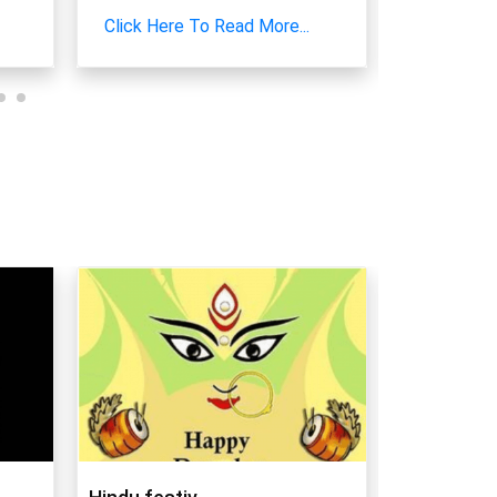
Click Here To Read More...
Click Here