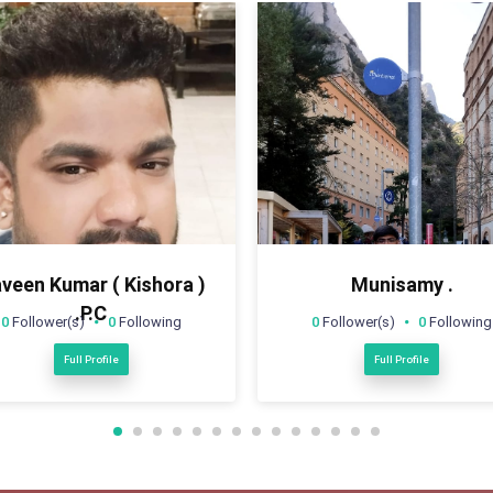
Munisamy .
Vijaya Kumar Kamatagi
0
Follower(s)
0
Following
0
Follower(s)
0
Following
Full Profile
Full Profile