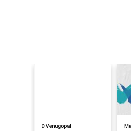
Madhusudhan
B/